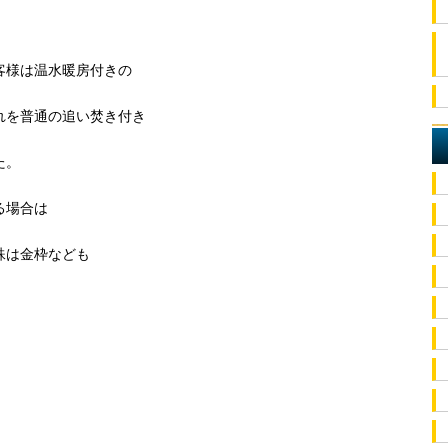
客様は温水暖房付きの
れを普通の追い焚き付き
た。
る場合は
殊は金枠なども