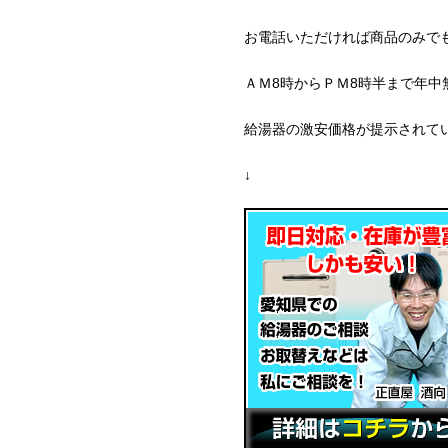
お電話いただければ商品のみで
ＡＭ8時からＰＭ8時半まで年中
給湯器の激安価格が提示されて
↓