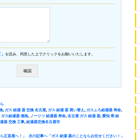
て」
を読み、同意した上でクリックをお願いいたします。
ら
換
,
ガス 給湯 器 交換 名古屋
,
ガス 給湯 器 買い替え
,
ガスふろ給湯器 寿命
,
 ガス給湯器 価格
,
ノーリツ 給湯器 寿命
,
名古屋 ガス 給湯 器
,
愛知 県 給
湯器 交換 工事
,
給湯器交換名古屋市
たら正直屋へ！」
次の記事へ「ガス 給湯 器のことならお任せください！」