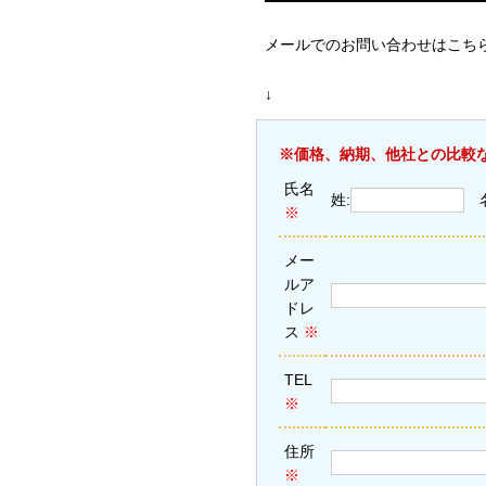
メールでのお問い合わせはこち
↓
※価格、納期、他社との比較
氏名
姓:
※
メー
ルア
ドレ
ス
※
TEL
※
住所
※