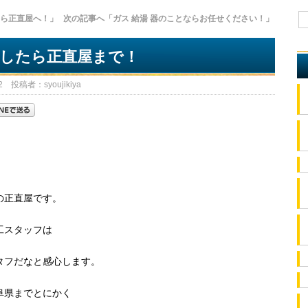
たら正直屋へ！」
次の記事へ「ガス 給湯 器のことならお任せください！」
障したら正直屋まで！
 投稿者：syoujikiya
の正直屋です。
工スタッフは
タフだなと感心します。
阜県までとにかく