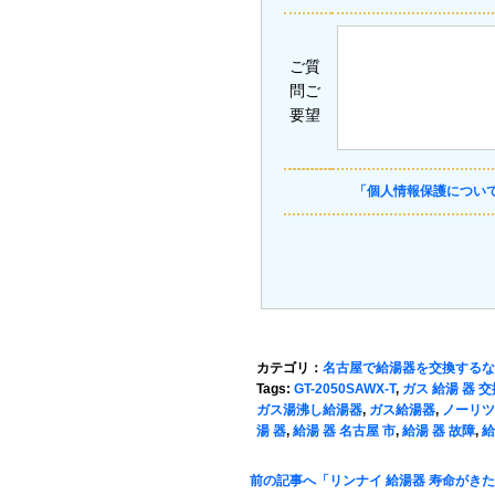
ご質
問ご
要望
「個人情報保護につい
カテゴリ：
名古屋で給湯器を交換するな
Tags:
GT-2050SAWX-T
,
ガス 給湯 器 交
ガス湯沸し給湯器
,
ガス給湯器
,
ノーリツ
湯 器
,
給湯 器 名古屋 市
,
給湯 器 故障
,
給
前の記事へ「リンナイ 給湯器 寿命がき