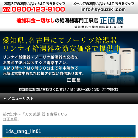
▼ メニューリスト
前の記事へ「ガス 給湯 器 名古屋といえ
ば正直屋」
14s_rang_lin01