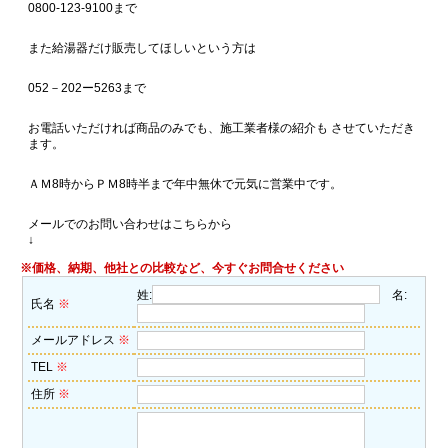
0800-123-9100まで
また給湯器だけ販売してほしいという方は
052－202ー5263まで
お電話いただければ商品のみでも、施工業者様の紹介も させていただき
ます。
ＡＭ8時からＰＭ8時半まで年中無休で元気に営業中です。
メールでのお問い合わせはこちらから
↓
※価格、納期、他社との比較など、今すぐお問合せください
姓:
名:
氏名
※
メールアドレス
※
TEL
※
住所
※