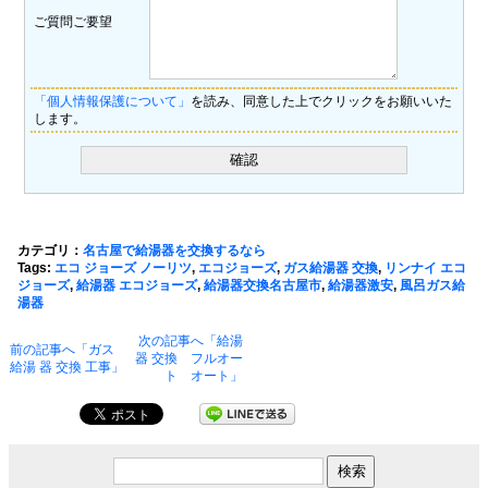
ご質問ご要望
「個人情報保護について」
を読み、同意した上でクリックをお願いいた
します。
カテゴリ：
名古屋で給湯器を交換するなら
Tags:
エコ ジョーズ ノーリツ
,
エコジョーズ
,
ガス給湯器 交換
,
リンナイ エコ
ジョーズ
,
給湯器 エコジョーズ
,
給湯器交換名古屋市
,
給湯器激安
,
風呂ガス給
湯器
次の記事へ「給湯
前の記事へ「ガス
器 交換 フルオー
給湯 器 交換 工事」
ト オート」