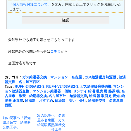
「個人情報保護について」
を読み、同意した上でクリックをお願いいた
します。
愛知県外でも施工対応させてもらってます
愛知県外のお問い合わせは
コチラ
から
全国対応可能です！
カテゴリ：
ガス給湯器交換 マンション 名古屋
,
ガス給湯暖房熱源機
,
給湯
器交換 名古屋市西区
Tags:
RUFH-2405AB2-3
,
RUFH-V2403AB2-3
,
ガス給湯暖房熱源機
,
マンシ
ョン給湯器交換、マンション給湯器 価格
,
リンナイ 給湯 暖房 用 熱源 機
,
名
古屋市 激安 給湯器交換
,
名古屋市外 給湯器交換
,
給湯 器 取替え 愛知
,
給
湯器 正直屋
,
給湯器 おすすめ
,
給湯器 安い 会社
,
給湯器交換 名古屋市
西区
次の記事へ「名古
前の記事へ「愛知
屋市名東区 ガス
県清須市 給湯器
給湯暖房熱源機交
交換工事」
換工事」