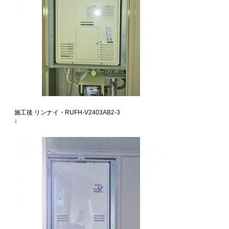
施工後 リンナイ・RUFH-V2403AB2-3
↓