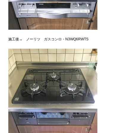
施工後→ ノーリツ ガスコンロ・N3WQ6RWTS