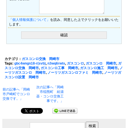
「個人情報保護について」
を読み、同意した上でクリックをお願いいた
します。
カテゴリ：
ガスコンロ交換 岡崎市
Tags:
gbc4wngn18-r(svb)
,
n3wq6rwts
,
ガスコンロ
,
ガスコンロ 岡崎市
,
ガ
スコンロ交換 岡崎市
,
ガスコンロ工事 岡崎市
,
ガスコンロ施工 岡崎市
,
ノ
ーリツガスコンロ 岡崎市
,
ノーリツガスコンロファミ 岡崎市
,
ノーリツガ
スコンロ設置 岡崎市
次の記事へ「岡崎
前の記事へ「岡崎
市稲熊町 給湯
市戸崎町でコンロ
器・コンロ交換工
交換です。」
事です。」