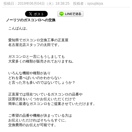
投稿日：2019年06月04日（火）18:38:25 投稿者：syoujikiya
ノーリツのガスコンロへの交換
こんばんは。
愛知県でガスコンロ交換工事の正直屋
名古屋北店スタッフの太田です。
ガスコンロと一言にもうしましても
大変多くの種類が販売されておりますね。
いろんな機能や種類があり
どれを選べばいいのかわからない
と言った方も多いのではないでしょうか？
正直屋では現在ついているガスコンロの品番や
設置状況をいくつかお伝えいただくだけで
簡単に最適なガスコンロをご提案させていただけます。
ご希望の品番や機種が決まっている方は
お伝えいただければそちらもすぐに、
交換費用のお伝えが可能です。