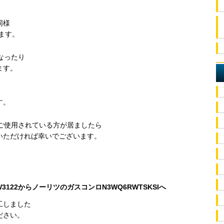
。
同様
ます。
なったり
ます。
す。
ご使用されている方が居ましたら
いただければ幸いでございます。
W3122からノーリツのガスコンロN3WQ6RWTSKSIへ
工しました
ださい。