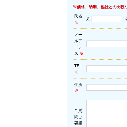
※価格、納期、他社との比較
氏名
姓:
※
メー
ルア
ドレ
ス
※
TEL
※
住所
※
ご質
問ご
要望