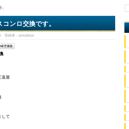
替」
スコンロ交換です。
 投稿者：syoujikiya
換
正直屋
。
は
まして