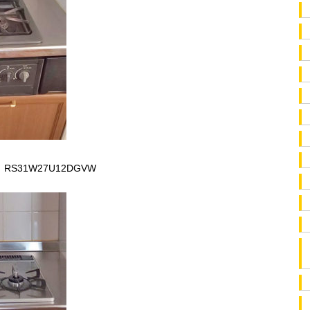
31W27U12DGVW