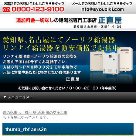
▼ メニューリスト
前の記事へ「風呂 釜 給湯 器の交換工事
も正直屋はやっております。 」
thumb_rbf-aers2n