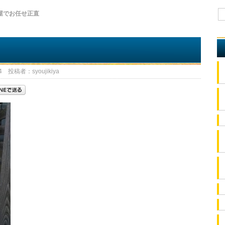
屋でお任せ正直
 投稿者：syoujikiya