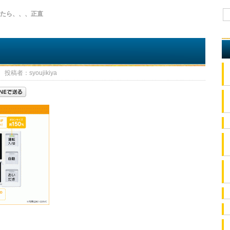
じたら、、、正直
投稿者：syoujikiya