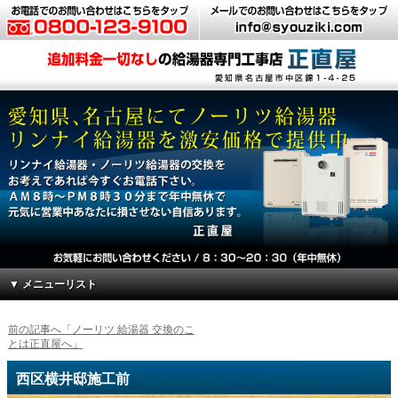
▼ メニューリスト
前の記事へ「ノーリツ 給湯器 交換のこ
とは正直屋へ」
西区横井邸施工前