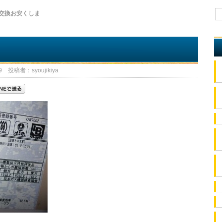
交換お安くしま
 投稿者：syoujikiya